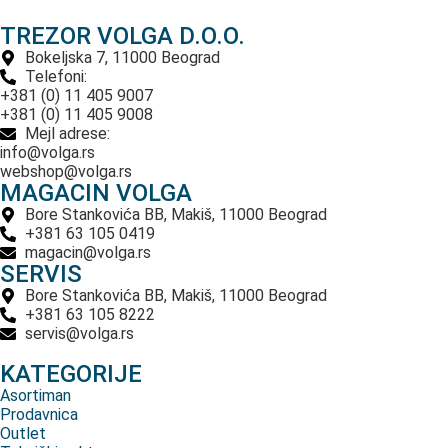
TREZOR VOLGA D.O.O.
Bokeljska 7, 11000 Beograd
Telefoni:
+381 (0) 11 405 9007
+381 (0) 11 405 9008
Mejl adrese:
info@volga.rs
webshop@volga.rs
MAGACIN VOLGA
Bore Stankovića BB, Makiš, 11000 Beograd
+381 63 105 0419
magacin@volga.rs
SERVIS
Bore Stankovića BB, Makiš, 11000 Beograd
+381 63 105 8222
servis@volga.rs
KATEGORIJE
Asortiman
Prodavnica
Outlet