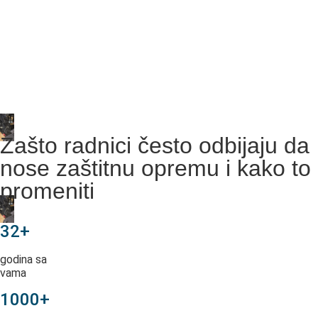
Zašto radnici često odbijaju da
nose zaštitnu opremu i kako to
promeniti
32+
godina sa
vama
1000+