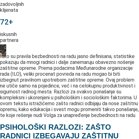
zadovoljnih
klijenata
72+
iskusnih
partnera
Iako su pravila bezbednosti na radu jasno definisana, statistike
pokazuju da mnogi radnici i dalje zanemaruju obavezno nošenje
zaštitne opreme. Prema podacima Međunarodne organizacije
rada (ILO), veliki procenat povreda na radu mogao bi biti
izbegnut pravilnom upotrebom zaštitne opreme. Ovaj problem
ne utiče samo na pojedince, već i na celokupnu produktivnost i
sigurnost radnog mesta. Razlozi za ovakvo ponašanje su
kompleksni i ukorenjeni u psihološkim i sociološkim faktorima. U
ovom tekstu istražićemo zašto radnici odbijaju da nose zaštitnu
opremu, kako edukacija i svest mogu promeniti takvo ponašanje,
te koje rešenje nudi Volga za unapređenje bezbednosti na radu.
PSIHOLOŠKI RAZLOZI: ZAŠTO
RADNICI IZBEGAVAJU ZAŠTITNU