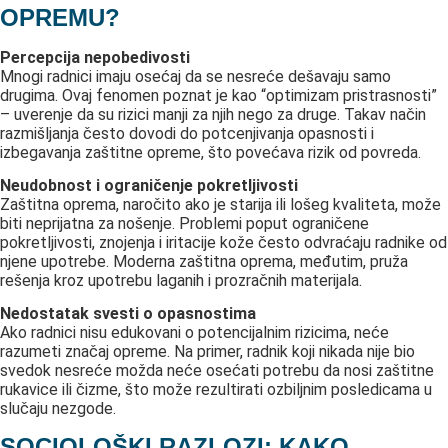
OPREMU?
Percepcija nepobedivosti
Mnogi radnici imaju osećaj da se nesreće dešavaju samo
drugima. Ovaj fenomen poznat je kao “optimizam pristrasnosti”
– uverenje da su rizici manji za njih nego za druge. Takav način
razmišljanja često dovodi do potcenjivanja opasnosti i
izbegavanja zaštitne opreme, što povećava rizik od povreda.
Neudobnost i ograničenje pokretljivosti
Zaštitna oprema, naročito ako je starija ili lošeg kvaliteta, može
biti neprijatna za nošenje. Problemi poput ograničene
pokretljivosti, znojenja i iritacije kože često odvraćaju radnike od
njene upotrebe. Moderna zaštitna oprema, međutim, pruža
rešenja kroz upotrebu laganih i prozračnih materijala.
Nedostatak svesti o opasnostima
Ako radnici nisu edukovani o potencijalnim rizicima, neće
razumeti značaj opreme. Na primer, radnik koji nikada nije bio
svedok nesreće možda neće osećati potrebu da nosi zaštitne
rukavice ili čizme, što može rezultirati ozbiljnim posledicama u
slučaju nezgode.
SOCIOLOŠKI RAZLOZI: KAKO