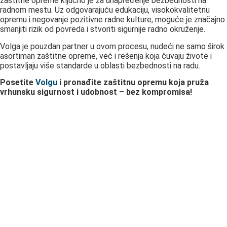
zaštitne opreme ključno je za unapređenje bezbednosti na
radnom mestu. Uz odgovarajuću edukaciju, visokokvalitetnu
opremu i negovanje pozitivne radne kulture, moguće je značajno
smanjiti rizik od povreda i stvoriti sigurnije radno okruženje.
Volga je pouzdan partner u ovom procesu, nudeći ne samo širok
asortiman zaštitne opreme, već i rešenja koja čuvaju živote i
postavljaju više standarde u oblasti bezbednosti na radu.
Posetite
Volgu
i pronađite zaštitnu opremu koja pruža
vrhunsku sigurnost i udobnost – bez kompromisa!