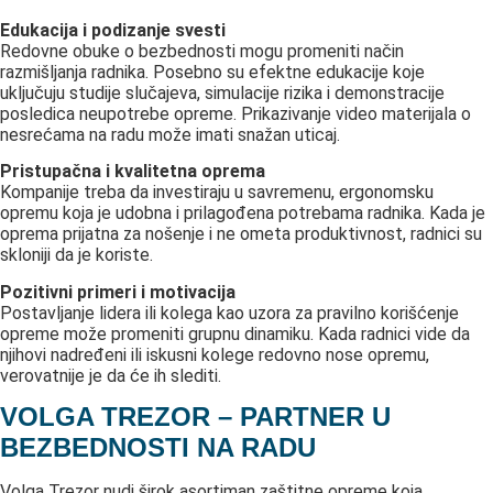
Edukacija i podizanje svesti
Redovne obuke o bezbednosti mogu promeniti način
razmišljanja radnika. Posebno su efektne edukacije koje
uključuju studije slučajeva, simulacije rizika i demonstracije
posledica neupotrebe opreme. Prikazivanje video materijala o
nesrećama na radu može imati snažan uticaj.
Pristupačna i kvalitetna oprema
Kompanije treba da investiraju u savremenu, ergonomsku
opremu koja je udobna i prilagođena potrebama radnika. Kada je
oprema prijatna za nošenje i ne ometa produktivnost, radnici su
skloniji da je koriste.
Pozitivni primeri i motivacija
Postavljanje lidera ili kolega kao uzora za pravilno korišćenje
opreme može promeniti grupnu dinamiku. Kada radnici vide da
njihovi nadređeni ili iskusni kolege redovno nose opremu,
verovatnije je da će ih slediti.
VOLGA TREZOR – PARTNER U
BEZBEDNOSTI NA RADU
Volga Trezor nudi širok asortiman zaštitne opreme koja