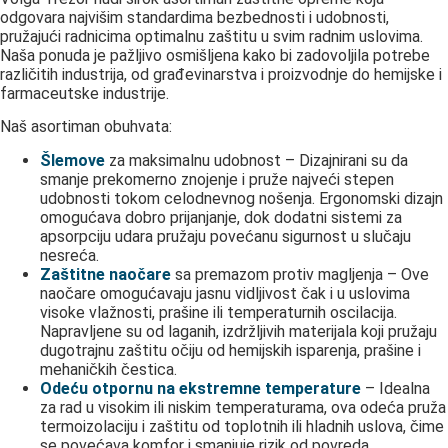
odgovara najvišim standardima bezbednosti i udobnosti,
pružajući radnicima optimalnu zaštitu u svim radnim uslovima.
Naša ponuda je pažljivo osmišljena kako bi zadovoljila potrebe
različitih industrija, od građevinarstva i proizvodnje do hemijske i
farmaceutske industrije.
Naš asortiman obuhvata:
Šlemove
za maksimalnu udobnost – Dizajnirani su da
smanje prekomerno znojenje i pruže najveći stepen
udobnosti tokom celodnevnog nošenja. Ergonomski dizajn
omogućava dobro prijanjanje, dok dodatni sistemi za
apsorpciju udara pružaju povećanu sigurnost u slučaju
nesreća.
Zaštitne naočare
sa premazom protiv magljenja – Ove
naočare omogućavaju jasnu vidljivost čak i u uslovima
visoke vlažnosti, prašine ili temperaturnih oscilacija.
Napravljene su od laganih, izdržljivih materijala koji pružaju
dugotrajnu zaštitu očiju od hemijskih isparenja, prašine i
mehaničkih čestica.
Odeću otpornu na ekstremne temperature
– Idealna
za rad u visokim ili niskim temperaturama, ova odeća pruža
termoizolaciju i zaštitu od toplotnih ili hladnih uslova, čime
se povećava komfor i smanjuje rizik od povreda