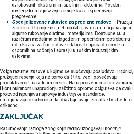
uzrokovanih ekstremnim spoljnim faktorima. Posebni
materijali omogućavaju disanje kože i sprečavaju
pregrevanje.
Specijalizovane rukavice za precizne radove
– Pružaju
zaštitu od hemijskih i mehaničkih povreda, omogućavajući
sigurno rukovanje alatima i materijalima. Dostupne su u
različitim modelima prilagođenim specifičnim potrebama –
od rukavica za fine radove u laboratorijama do modela
otpornih na sečenje i abraziju u teškim industrijskim
uslovima.
Volga razume izazove s kojima se suočavaju poslodavci i radnici,
pružajući rešenja koja ne samo da štite, već i povećavaju
produktivnost na radnom mestu. Naša posvećenost inovacijama
i kontinuiranom unapređenju zaštitne opreme osigurava da svaki
proizvod ispunjava najnovije industrijske standarde,
omogućavajući radnicima da obavljaju svoje zadatke bezbedno i
efikasno.
ZAKLJUČAK
Razumevanje razloga zbog kojih radnici izbegavaju nošenje