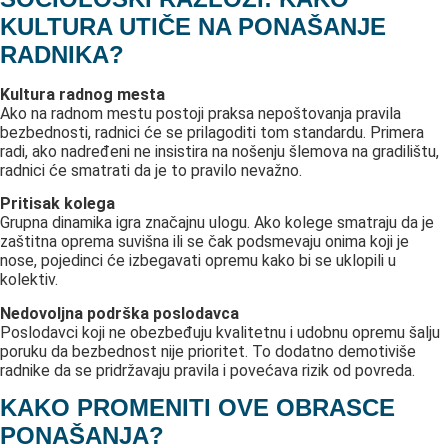
KULTURA UTIČE NA PONAŠANJE
RADNIKA?
Kultura radnog mesta
Ako na radnom mestu postoji praksa nepoštovanja pravila
bezbednosti, radnici će se prilagoditi tom standardu. Primera
radi, ako nadređeni ne insistira na nošenju šlemova na gradilištu,
radnici će smatrati da je to pravilo nevažno.
Pritisak kolega
Grupna dinamika igra značajnu ulogu. Ako kolege smatraju da je
zaštitna oprema suvišna ili se čak podsmevaju onima koji je
nose, pojedinci će izbegavati opremu kako bi se uklopili u
kolektiv.
Nedovoljna podrška poslodavca
Poslodavci koji ne obezbeđuju kvalitetnu i udobnu opremu šalju
poruku da bezbednost nije prioritet. To dodatno demotiviše
radnike da se pridržavaju pravila i povećava rizik od povreda.
KAKO PROMENITI OVE OBRASCE
PONAŠANJA?