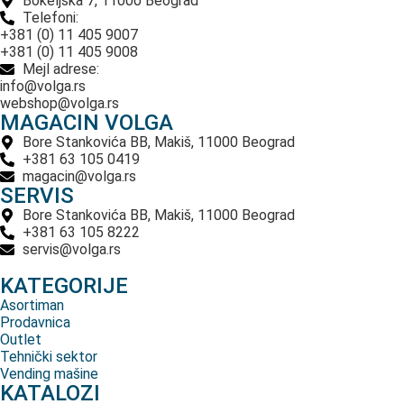
Bokeljska 7, 11000 Beograd
Telefoni:
+381 (0) 11 405 9007
+381 (0) 11 405 9008
Mejl adrese:
info@volga.rs
webshop@volga.rs
MAGACIN VOLGA
Bore Stankovića BB, Makiš, 11000 Beograd
+381 63 105 0419
magacin@volga.rs
SERVIS
Bore Stankovića BB, Makiš, 11000 Beograd
+381 63 105 8222
servis@volga.rs
KATEGORIJE
Asortiman
Prodavnica
Outlet
Tehnički sektor
Vending mašine
KATALOZI