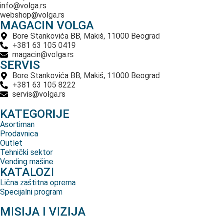
info@volga.rs
webshop@volga.rs
MAGACIN VOLGA
Bore Stankovića BB, Makiš, 11000 Beograd
+381 63 105 0419
magacin@volga.rs
SERVIS
Bore Stankovića BB, Makiš, 11000 Beograd
+381 63 105 8222
servis@volga.rs
KATEGORIJE
Asortiman
Prodavnica
Outlet
Tehnički sektor
Vending mašine
KATALOZI
Lična zaštitna oprema
Specijalni program
MISIJA I VIZIJA