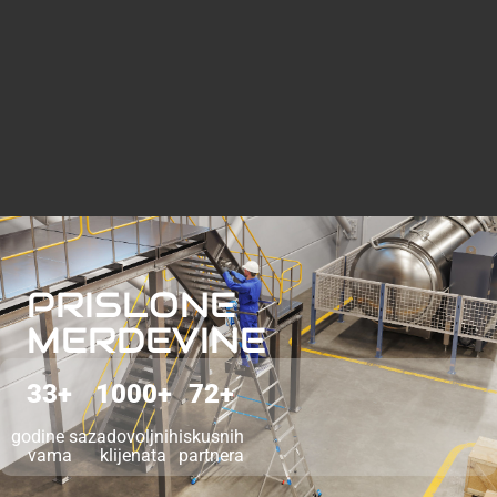
PRISLONE
MERDEVINE
33+
1000+
72+
godine sa
zadovoljnih
iskusnih
vama
klijenata
partnera