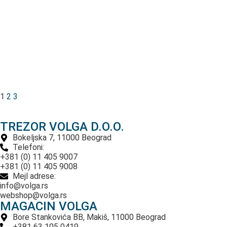
1
2
3
TREZOR VOLGA D.O.O.
Bokeljska 7, 11000 Beograd
Telefoni:
+381 (0) 11 405 9007
+381 (0) 11 405 9008
Mejl adrese:
info@volga.rs
webshop@volga.rs
MAGACIN VOLGA
Bore Stankovića BB, Makiš, 11000 Beograd
+381 63 105 0419