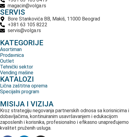
magacin@volga.rs
SERVIS
Bore Stankovića BB, Makiš, 11000 Beograd
+381 63 105 8222
servis@volga.rs
KATEGORIJE
Asortiman
Prodavnica
Outlet
Tehnički sektor
Vending mašine
KATALOZI
Lična zaštitna oprema
Specijalni program
MISIJA I VIZIJA
Kroz strategiju negovanja partnerskih odnosa sa korisnicima i
dobavljačima, kontinuiranim usavršavanjem i edukacijom
zaposlenih i korisnika, profesionalno i efikasno unapređujemo
kvalitet pruženih usluga.