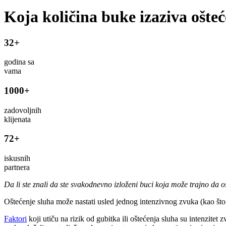
Koja količina buke izaziva ošte
32+
godina sa
vama
1000+
zadovoljnih
klijenata
72+
iskusnih
partnera
Da li ste znali da ste svakodnevno izloženi buci koja može trajno da oš
Oštećenje sluha može nastati usled jednog intenzivnog zvuka (kao što
Faktori
koji utiču na rizik od gubitka ili oštećenja sluha su intenzite