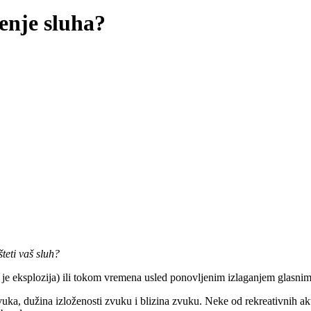
ćenje sluha?
teti vaš sluh?
 je eksplozija) ili tokom vremena usled ponovljenim izlaganjem glasnim 
t zvuka, dužina izloženosti zvuku i blizina zvuku. Neke od rekreativnih a