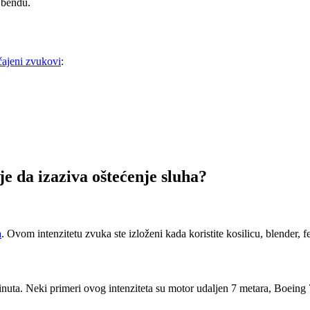
u bendu.
čajeni zvukovi
:
je da izaziva oštećenje sluha?
a
. Ovom intenzitetu zvuka ste izloženi kada koristite kosilicu, blender, f
uta. Neki primeri ovog intenziteta su motor udaljen 7 metara, Boeing 7