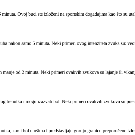
minuta. Ovoj buci ste izloženi na sportskim događajima kao što su utak
a nakon samo 5 minuta. Neki primeri ovog intenziteta zvuka su: veoma g
manje od 2 minuta. Neki primeri ovakvih zvukova su lajanje ili vikanje
g trenutka i mogu izazvati bol. Neki primeri ovakvih zvukova su pneuma
nutka, kao i bol u ušima i predstavljaju gornju granicu preporučene izl