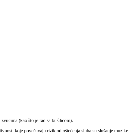
zvucima (kao što je rad sa bušilicom).
ktivnosti koje povećavaju rizik od oštećenja sluha su slušanje muzike