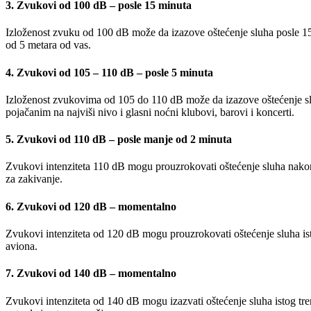
3. Zvukovi od 100 dB – posle 15 minuta
Izloženost zvuku od 100 dB može da izazove oštećenje sluha posle 15 
od 5 metara od vas.
4. Zvukovi od 105 – 110 dB – posle 5 minuta
Izloženost zvukovima od 105 do 110 dB može da izazove oštećenje sluh
pojačanim na najviši nivo i glasni noćni klubovi, barovi i koncerti.
5. Zvukovi od 110 dB – posle manje od 2 minuta
Zvukovi intenziteta 110 dB mogu prouzrokovati oštećenje sluha nakon 
za zakivanje.
6. Zvukovi od 120 dB – momentalno
Zvukovi intenziteta od 120 dB mogu prouzrokovati oštećenje sluha isto
aviona.
7. Zvukovi od 140 dB – momentalno
Zvukovi intenziteta od 140 dB mogu izazvati oštećenje sluha istog tre