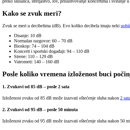
preko slušalica, streljaštvo, lov, prisustvovanje koncertima i sviranje 
Kako se zvuk meri?
Zvuk se meri u decibelima (dB). Evo koliko decibela imaju neki
uobi
Disanje: 10 dB
Normalan razgovor: 60 – 70 dB
Bioskop: 74 – 104 dB
Koncerti i sportski događaji: 94 – 110 dB
Sirene: 110 – 129 dB
Vatrometi: 140 – 160 dB
Posle koliko vremena izloženost buci počin
1. Zvukovi od 85 dB – posle 2 sata
Izloženost zvuku od 85 dB može izazvati oštećenje sluha nakon
2 sat
2. Zvukovi od 95 dB – posle 50 minuta
Izloženost zvuku od 95 dB može izazvati oštećenje sluha nakon 50 min