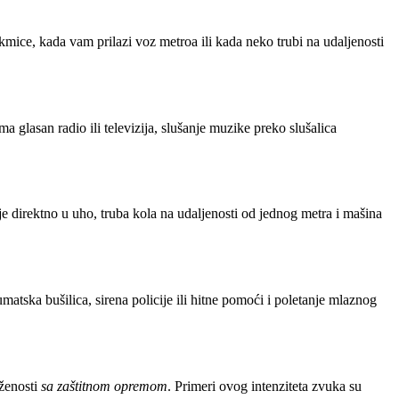
mice, kada vam prilazi voz metroa ili kada neko trubi na udaljenosti
lasan radio ili televizija, slušanje muzike preko slušalica
 direktno u uho, truba kola na udaljenosti od jednog metra i mašina
tska bušilica, sirena policije ili hitne pomoći i poletanje mlaznog
oženosti
sa zaštitnom opremom
. Primeri ovog intenziteta zvuka su