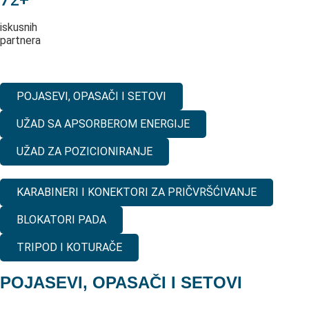
iskusnih
partnera
POJASEVI, OPASAČI I SETOVI
UŽAD SA APSORBEROM ENERGIJE
UŽAD ZA POZICIONIRANJE
KARABINERI I KONEKTORI ZA PRIČVRŠĆIVANJE
BLOKATORI PADA
TRIPOD I KOTURAČE
POJASEVI, OPASAČI I SETOVI