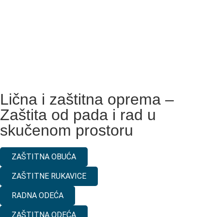
Lična i zaštitna oprema –
Zaštita od pada i rad u
skučenom prostoru
ZAŠTITNA OBUĆA
ZAŠTITNE RUKAVICE
RADNA ODEĆA
ZAŠTITNA ODEĆA