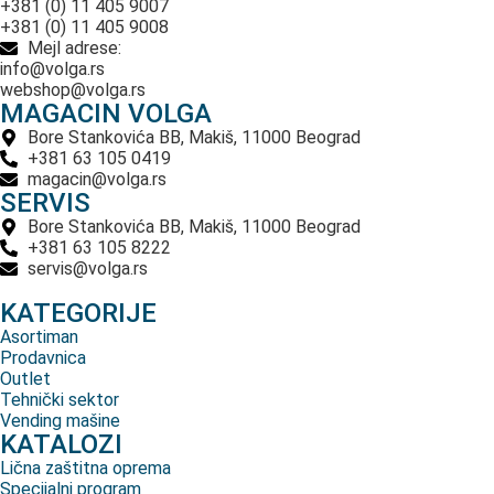
+381 (0) 11 405 9007
+381 (0) 11 405 9008
Mejl adrese:
info@volga.rs
webshop@volga.rs
MAGACIN VOLGA
Bore Stankovića BB, Makiš, 11000 Beograd
+381 63 105 0419
magacin@volga.rs
SERVIS
Bore Stankovića BB, Makiš, 11000 Beograd
+381 63 105 8222
servis@volga.rs
KATEGORIJE
Asortiman
Prodavnica
Outlet
Tehnički sektor
Vending mašine
KATALOZI
Lična zaštitna oprema
Specijalni program